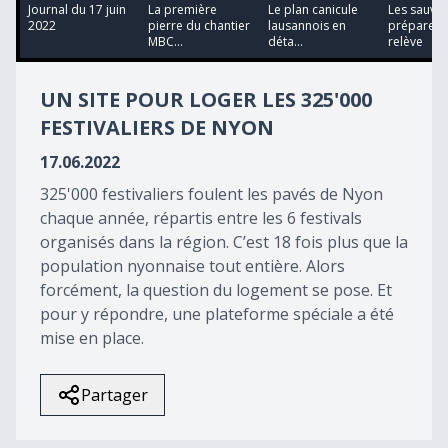
14
Journal du 17 juin
La première
Le plan canicule
Les sauvet
minutes,
2022
pierre du chantier
lausannois en
préparent 
15
MBC...
déta...
relève
seconds
UN SITE POUR LOGER LES 325'000
FESTIVALIERS DE NYON
17.06.2022
325'000 festivaliers foulent les pavés de Nyon
chaque année, répartis entre les 6 festivals
organisés dans la région. C’est 18 fois plus que la
population nyonnaise tout entière. Alors
forcément, la question du logement se pose. Et
pour y répondre, une plateforme spéciale a été
mise en place.
Partager