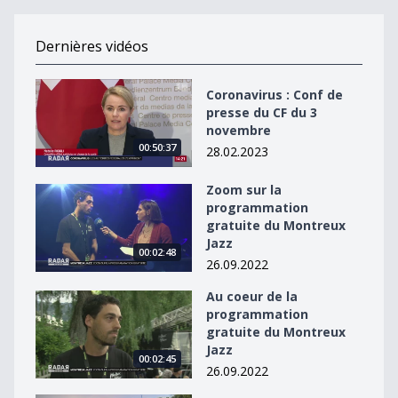
Dernières vidéos
Coronavirus : Conf de presse du CF du 3 novembre
Coronavirus : Conf de
presse du CF du 3
novembre
00:50:37
28.02.2023
Zoom sur la
Zoom sur la programmation gratuite du Montreux Jaz
programmation
gratuite du Montreux
Jazz
00:02:48
26.09.2022
Au coeur de la
Au coeur de la programmation gratuite du Montreux J
programmation
gratuite du Montreux
Jazz
00:02:45
26.09.2022