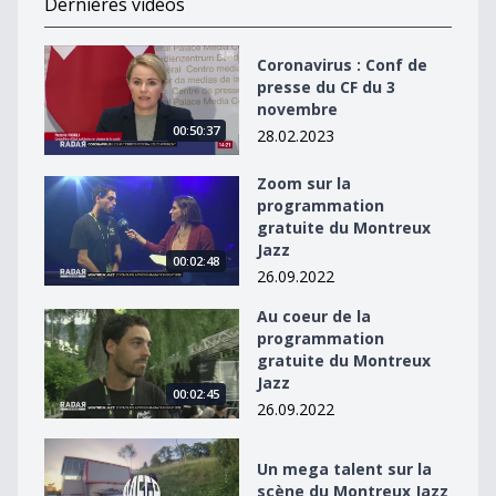
Dernières vidéos
Coronavirus : Conf de presse du CF du 3 novembre
Coronavirus : Conf de
presse du CF du 3
novembre
00:50:37
28.02.2023
Zoom sur la
Zoom sur la programmation gratuite du Montreux Jaz
programmation
gratuite du Montreux
Jazz
00:02:48
26.09.2022
Au coeur de la
Au coeur de la programmation gratuite du Montreux J
programmation
gratuite du Montreux
Jazz
00:02:45
26.09.2022
Un mega talent sur la scène du Montreux Jazz
Un mega talent sur la
scène du Montreux Jazz