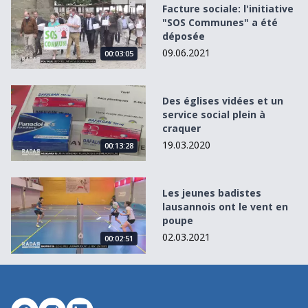
Facture sociale: l&#039;initiative &quot;SOS Communes&q
Facture sociale: l'initiative
"SOS Communes" a été
déposée
09.06.2021
00:03:05
Des églises vidées et un service social plein à craquer
Des églises vidées et un
service social plein à
craquer
19.03.2020
00:13:28
Les jeunes badistes lausannois ont le vent en poupe
Les jeunes badistes
lausannois ont le vent en
poupe
02.03.2021
00:02:51