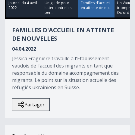
14
Journal du 4 avril
Un guide pour
Familles d'accueil
Un Vaudoi
minutes,
2022
lutter contre les
en attente de no...
triomphe 
2
per...
Oxford
seconds
FAMILLES D'ACCUEIL EN ATTENTE
DE NOUVELLES
04.04.2022
Jessica Fragnière travaille à l'Etablissement
vaudois de l'accueil des migrants en tant que
responsable du domaine accompagnement des
migrants. Le point sur la situation actuelle des
réfugiés ukrainiens en Suisse.
Partager