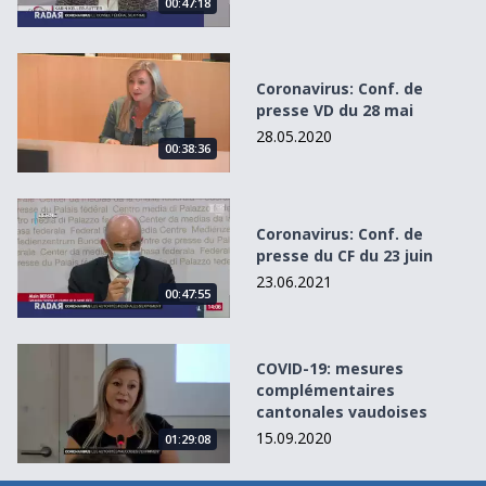
00:47:18
Coronavirus: Conf. de presse VD du 28 mai
Coronavirus: Conf. de
presse VD du 28 mai
28.05.2020
00:38:36
Coronavirus: Conf. de presse du CF du 23 juin
Coronavirus: Conf. de
presse du CF du 23 juin
23.06.2021
00:47:55
COVID-19: mesures complémentaires cantonales vaudois
COVID-19: mesures
complémentaires
cantonales vaudoises
15.09.2020
01:29:08