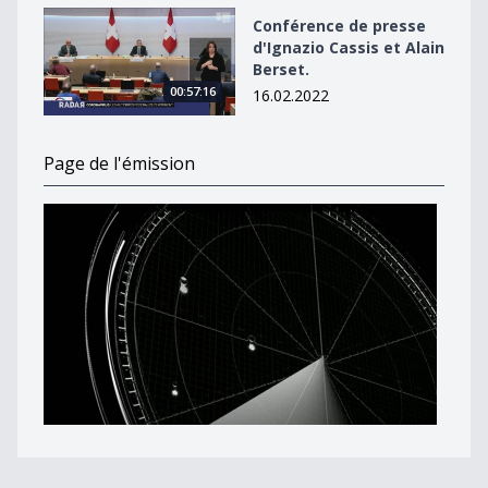
Conférence de presse d&#039;Ignazio Cassis et Alain B
Conférence de presse
d'Ignazio Cassis et Alain
Berset.
00:57:16
16.02.2022
Page de l'émission