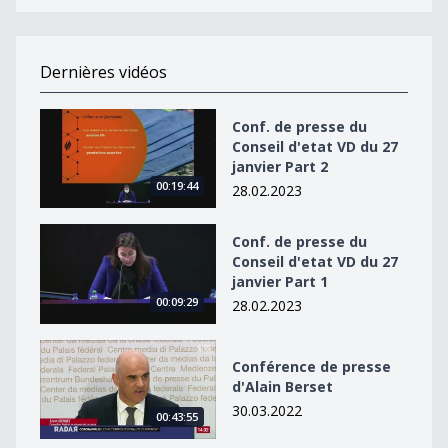
5
seconds
Dernières vidéos
Conf. de presse du Conseil d&#039;etat VD du 27 janvie
Conf. de presse du
Conseil d'etat VD du 27
janvier Part 2
00:19:44
28.02.2023
Conf. de presse du Conseil d&#039;etat VD du 27 janvie
Conf. de presse du
Conseil d'etat VD du 27
janvier Part 1
00:09:29
28.02.2023
Conférence de presse d&#039;Alain Berset
Conférence de presse
d'Alain Berset
30.03.2022
00:43:55