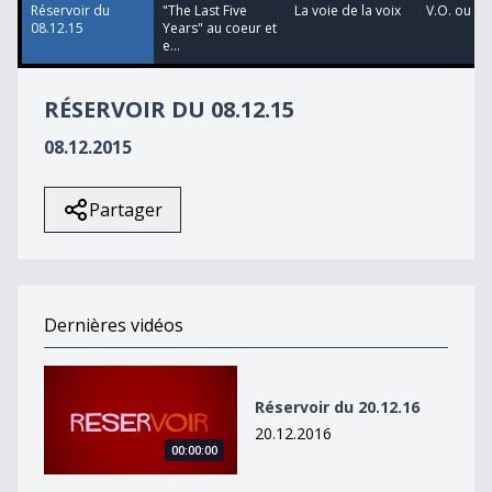
4
Réservoir du
"The Last Five
La voie de la voix
V.O. ou V.F
seconds
08.12.15
Years" au coeur et
e...
RÉSERVOIR DU 08.12.15
08.12.2015
Partager
Dernières vidéos
Réservoir du 20.12.16
Réservoir du 20.12.16
20.12.2016
00:00:00