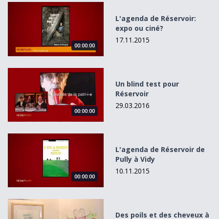
L&#039;agenda de Réservoir: expo ou ciné?
L'agenda de Réservoir:
expo ou ciné?
17.11.2015
00:00:00
Un blind test pour Réservoir
Un blind test pour
Réservoir
29.03.2016
00:00:00
L&#039;agenda de Réservoir de Pully à Vidy
L'agenda de Réservoir de
Pully à Vidy
10.11.2015
00:00:00
Des poils et des cheveux à l&#039;Atelier Tramway
Des poils et des cheveux à