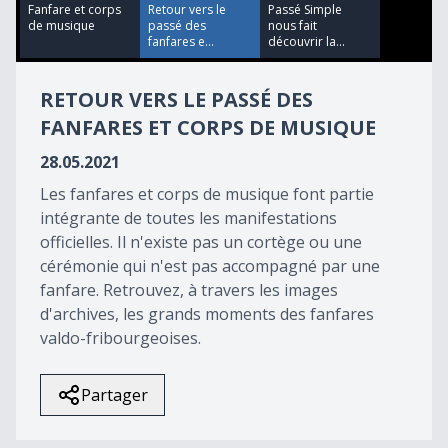
24
Fanfare et corps
Retour vers le
Passé Simple
seconds
de musique
passé des
nous fait
fanfares e...
découvrir la...
RETOUR VERS LE PASSÉ DES
FANFARES ET CORPS DE MUSIQUE
28.05.2021
Les fanfares et corps de musique font partie
intégrante de toutes les manifestations
officielles. Il n'existe pas un cortège ou une
cérémonie qui n'est pas accompagné par une
fanfare. Retrouvez, à travers les images
d'archives, les grands moments des fanfares
valdo-fribourgeoises.
Partager