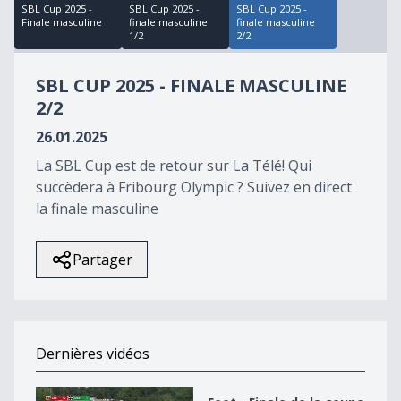
seconds
SBL Cup 2025 -
SBL Cup 2025 -
SBL Cup 2025 -
of
Finale masculine
finale masculine
finale masculine
2
1/2
2/2
hours,
20
minutes,
SBL CUP 2025 - FINALE MASCULINE
14
2/2
seconds
26.01.2025
La SBL Cup est de retour sur La Télé! Qui
succèdera à Fribourg Olympic ? Suivez en direct
la finale masculine
Partager
Dernières vidéos
Foot - Finale de la coupe vaudoise masculine 2026 - 2/2