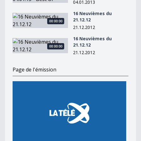
04.01.2013
16 Neuvièmes du
16 Neuvièmes du 21.12.12
21.12.12
00:00:00
21.12.2012
16 Neuvièmes du
16 Neuvièmes du 21.12.12
21.12.12
00:00:00
21.12.2012
Page de l'émission