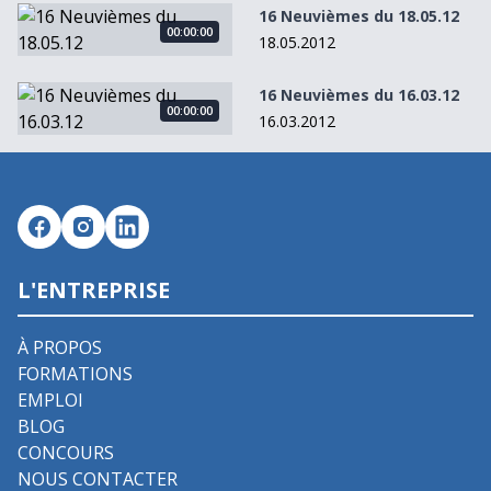
16 Neuvièmes du 18.05.12
16 Neuvièmes du 18.05.12
00:00:00
18.05.2012
16 Neuvièmes du 16.03.12
16 Neuvièmes du 16.03.12
00:00:00
16.03.2012
L'ENTREPRISE
À PROPOS
FORMATIONS
EMPLOI
BLOG
CONCOURS
NOUS CONTACTER