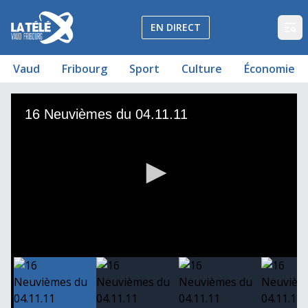
La Télé - Télévision régionale Vaud et Fribourg
EN DIRECT
Op
Vaud
Fribourg
Sport
Culture
Économie
16 Neuvièmes du 04.11.11
16 Neuvièmes du 04.11.11
16 Neuvièmes du 04.11.11
16 Neuvièmes du 04.11.11
16 Neuvièmes du 04.11.11
16 Neuvièmes du 04.11.11
16 Neuvièmes du 04.11.11
16 Neuvièmes du 04.11.11
16 Neuvièmes du 04.11.11
00
00:00:00
00:00:00
00:00:00
0
seconds
of
0
seconds