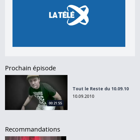
Prochain épisode
Tout le Reste du 10.09.10
Tout le Reste du 10.09.10
10.09.2010
00:21:55
Recommandations
Tout le Reste du 14.01.11