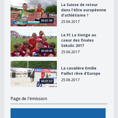
La Suisse de retour dans l&#039;élite européenne d&#
La Suisse de retour
dans l'élite européenne
d'athlétisme ?
00:01:09
25.06.2017
Le FC La Sionge au coeur des finales Sekulic 2017
Le FC La Sionge au
coeur des finales
Sekulic 2017
00:00:00
25.06.2017
La cavalière Emilie Paillot rêve d&#039;Europe
La cavalière Emilie
Paillot rêve d'Europe
25.06.2017
00:01:57
Page de l'émission