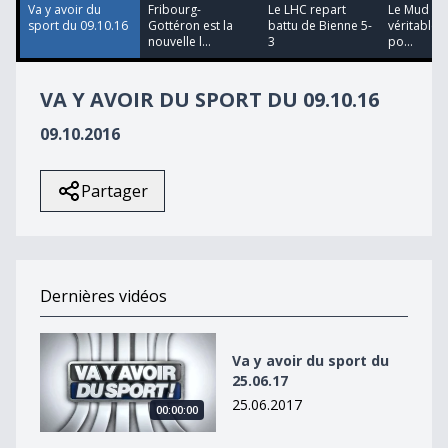
34
Va y avoir du
Fribourg-
Le LHC repart
Le Mud Da
seconds
sport du 09.10.16
Gottéron est la
battu de Bienne 5-
véritable 
nouvelle l...
3
po...
VA Y AVOIR DU SPORT DU 09.10.16
09.10.2016
Partager
Dernières vidéos
Va y avoir du sport du 25.06.17
Va y avoir du sport du
25.06.17
25.06.2017
00:00:00