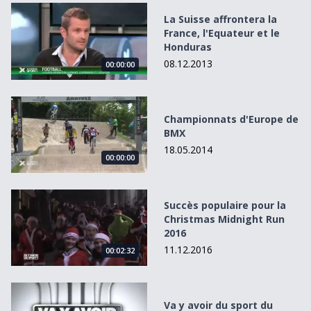
La Suisse affrontera la France, l&#039;Equateur et le Ho
La Suisse affrontera la
France, l'Equateur et le
Honduras
08.12.2013
00:00:00
Championnats d&#039;Europe de BMX
Championnats d'Europe de
BMX
18.05.2014
00:00:00
Succès populaire pour la Christmas Midnight Run 2016
Succès populaire pour la
Christmas Midnight Run
2016
11.12.2016
00:02:32
Va y avoir du sport du 27.11.16
Va y avoir du sport du