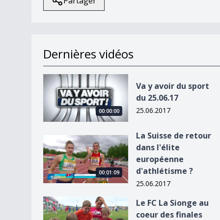
Partager
Dernières vidéos
Va y avoir du sport du 25.06.17
Va y avoir du sport
du 25.06.17
25.06.2017
00:00:00
La Suisse de retour
La Suisse de retour dans l&#039;élite européen
dans l'élite
européenne
d'athlétisme ?
00:01:09
25.06.2017
Le FC La Sionge au coeur des finales Sekulic 201
Le FC La Sionge au
coeur des finales