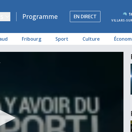
1
s
Programme
EN DIRECT
VILLARS-SU
aud
Fribourg
Sport
Culture
Économ
ure
arathon
4