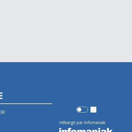
E
Use setting
IR
Hébergé par Infomaniak