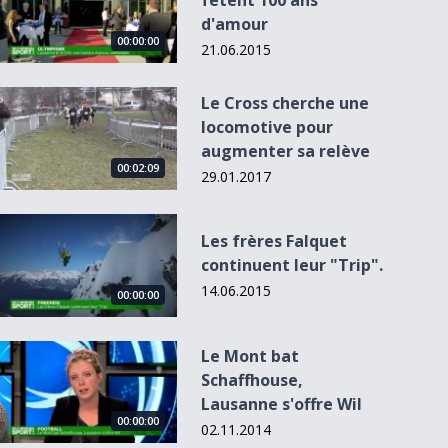
fêtent 100 ans
d'amour
00:00:00
21.06.2015
Le Cross cherche une locomotive pour augmenter sa relève
Le Cross cherche une
locomotive pour
augmenter sa relève
00:02:09
29.01.2017
Les frères Falquet continuent leur &quot;Trip&quot;.
Les frères Falquet
continuent leur "Trip".
14.06.2015
00:00:00
Le Mont bat Schaffhouse, Lausanne s&#039;offre Wil
Le Mont bat
Schaffhouse,
Lausanne s'offre Wil
00:00:00
02.11.2014