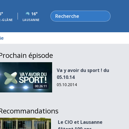
Rechercher
6°
16°
R-GLÂNE
LAUSANNE
ie
Prochain épisode
Va y avoir du sport ! du 05.10.14
Va y avoir du sport ! du
05.10.14
05.10.2014
00:26:11
Recommandations
Le CIO et Lausanne fêtent 100 ans d&#039;amour
Le CIO et Lausanne