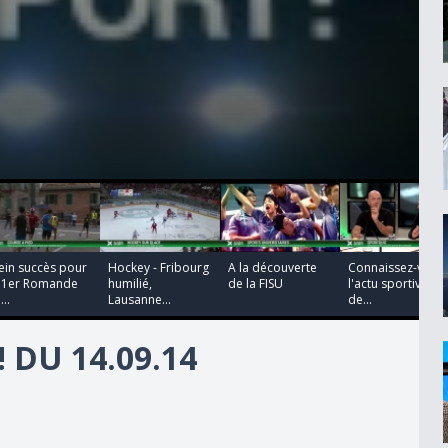
00:00:00
00:00:00
00:00:00
ein succès pour
Hockey - Fribourg
A la découverte
Connaissez-vous
e 1er Romande
humilié,
de la FISU
l'actu sportive
...
Lausanne...
de...
 DU 14.09.14