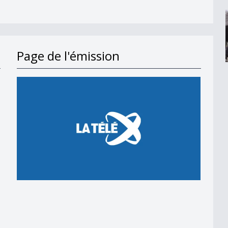
Page de l'émission
ne d&#039;athlétisme ?
7