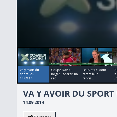
00:00:00
00:00:00
00:00:00
00:00:00
0
seconds
of
2
minutes,
21
Va y avoir du
Coupe Davis -
Le LS et Le Mont
Pl
seconds
Volume
sport ! du
Roger Federer: un
ratent leur
l
90%
14.09.14
réc...
repris...
En
VA Y AVOIR DU SPORT !
14.09.2014