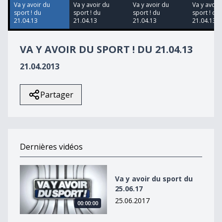
30
Va y avoir du
Va y avoir du
Va y avoir du
Va y avoir
seconds
sport ! du
sport ! du
sport ! du
sport ! du
21.04.13
21.04.13
21.04.13
21.04.13
VA Y AVOIR DU SPORT ! DU 21.04.13
21.04.2013
Partager
Dernières vidéos
Va y avoir du sport du 25.06.17
Va y avoir du sport du
25.06.17
25.06.2017
00:00:00