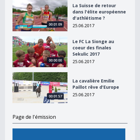
La Suisse de retour dans l&#039;élite européenne d&#
La Suisse de retour
dans l'élite européenne
d'athlétisme ?
00:01:09
25.06.2017
Le FC La Sionge au coeur des finales Sekulic 2017
Le FC La Sionge au
coeur des finales
Sekulic 2017
00:00:00
25.06.2017
La cavalière Emilie Paillot rêve d&#039;Europe
La cavalière Emilie
Paillot rêve d'Europe
25.06.2017
00:01:57
Page de l'émission