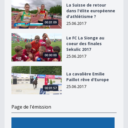
La Suisse de retour dans l&#039;élite européenne d&#
La Suisse de retour
dans l'élite européenne
d'athlétisme ?
00:01:09
25.06.2017
Le FC La Sionge au coeur des finales Sekulic 2017
Le FC La Sionge au
coeur des finales
Sekulic 2017
00:00:00
25.06.2017
La cavalière Emilie Paillot rêve d&#039;Europe
La cavalière Emilie
Paillot rêve d'Europe
25.06.2017
00:01:57
Page de l'émission