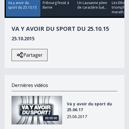
25
Va y avoir du
Fribourg fessé à
Un Lausanne plein
Les Ethiop
seconds
sport du 25.10.15
Berne
de caractère bat...
triomphen
marath...
VA Y AVOIR DU SPORT DU 25.10.15
25.10.2015
Partager
Dernières vidéos
Va y avoir du sport du 25.06.17
Va y avoir du sport du
25.06.17
25.06.2017
00:00:00