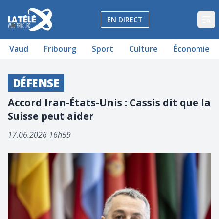
La Télé - Télévision régionale Vaud et Fribourg
EN DIRECT
Op
Vaud
Fribourg
Sport
Culture
Économie
DÉFENSE
Accord Iran-États-Unis : Cassis dit que la
Suisse peut aider
17.06.2026 16h59