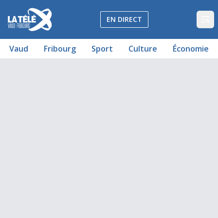
La Télé - Télévision régionale Vaud et Fribourg
EN DIRECT
Op
Vaud
Fribourg
Sport
Culture
Économie