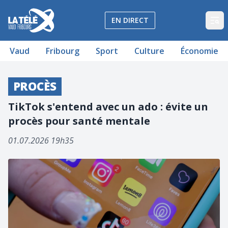
La Télé - Télévision régionale Vaud et Fribourg
EN DIRECT
Op
Vaud
Fribourg
Sport
Culture
Économie
PROCÈS
TikTok s'entend avec un ado : évite un
procès pour santé mentale
01.07.2026 19h35