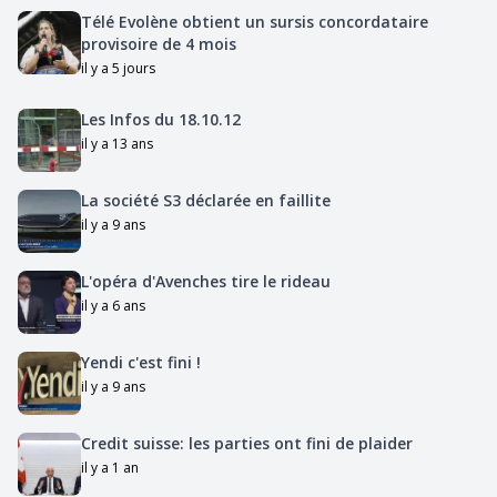
Télé Evolène obtient un sursis concordataire
provisoire de 4 mois
il y a 5 jours
Les Infos du 18.10.12
il y a 13 ans
La société S3 déclarée en faillite
il y a 9 ans
L'opéra d'Avenches tire le rideau
il y a 6 ans
Yendi c'est fini !
il y a 9 ans
Credit suisse: les parties ont fini de plaider
il y a 1 an