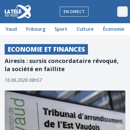
La Télé - Télévision régionale Vaud et Fribourg
EN DIRECT
Op
Vaud
Fribourg
Sport
Culture
Économie
ECONOMIE ET FINANCES
Airesis : sursis concordataire révoqué,
la société en faillite
16.06.2026 08h57