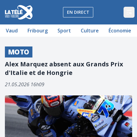
La Télé - Télévision régionale Vaud et Fribourg
EN DIRECT
Op
Vaud
Fribourg
Sport
Culture
Économie
MOTO
Alex Marquez absent aux Grands Prix
d'Italie et de Hongrie
21.05.2026 16h09