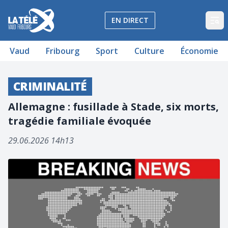
La Télé - Télévision régionale Vaud et Fribourg
EN DIRECT
Op
Vaud
Fribourg
Sport
Culture
Économie
CRIMINALITÉ
Allemagne : fusillade à Stade, six morts,
tragédie familiale évoquée
29.06.2026 14h13