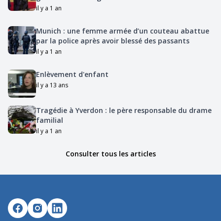
il y a 1 an
Munich : une femme armée d’un couteau abattue
par la police après avoir blessé des passants
il y a 1 an
Enlèvement d'enfant
il y a 13 ans
Tragédie à Yverdon : le père responsable du drame
familial
il y a 1 an
Consulter tous les articles