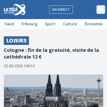
La Télé - Télévision régionale Vaud et Fribourg
EN DIRECT
Op
Vaud
Fribourg
Sport
Culture
Économie
LOISIRS
Cologne : fin de la gratuité, visite de la
cathédrale 12 €
02.06.2026 14h14