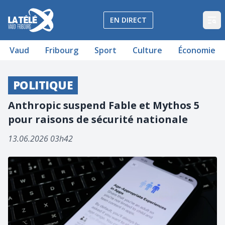
La Télé - Télévision régionale Vaud et Fribourg
EN DIRECT
Op
Vaud
Fribourg
Sport
Culture
Économie
POLITIQUE
Anthropic suspend Fable et Mythos 5
pour raisons de sécurité nationale
13.06.2026 03h42