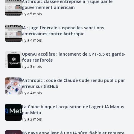
Anthropic classée entreprise à risque par le
gouvernement américain
il y a 5 mois
IA : juge fédérale suspend les sanctions
américaines contre Anthropic
il y a 4 mois
OpenAI accélère : lancement de GPT-5.5 et garde-
fous renforcés
il y a 3 mois
Anthropic : code de Claude Code rendu public par
erreur sur GitHub
il y a 4 mois
La Chine bloque l'acquisition de l'agent IA Manus
par Meta
il y a 3 mois
86 pays appellent à une IA sûre, fiable et robuste