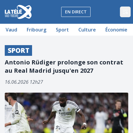
La Télé - Télévision régionale Vaud et Fribourg
EN DIRECT
Op
Vaud
Fribourg
Sport
Culture
Économie
SPORT
Antonio Rüdiger prolonge son contrat
au Real Madrid jusqu'en 2027
16.06.2026 12h27