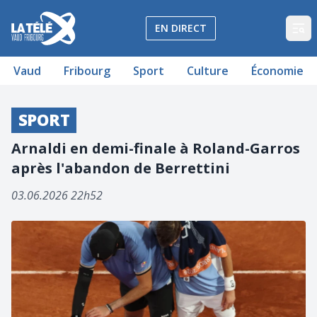
La Télé - Télévision régionale Vaud et Fribourg
EN DIRECT
Op
Vaud
Fribourg
Sport
Culture
Économie
SPORT
Arnaldi en demi-finale à Roland-Garros
après l'abandon de Berrettini
03.06.2026 22h52