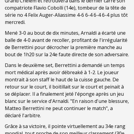
Grand Chelem et retrouvera dans le dernier carré son
compatriote Flavio Cobolli (14e), tombeur de la tête de
série no 4 Felix Auger-Aliassime 4-6 6-4 6-4 6-4 plus tôt
mercredi.
Mené 3-0 au bout de dix minutes, Arnaldi a écarté une
balle de 4-0 avant de recoller, profitant de l'irrégularité
de Berrettini pour décrocher la première manche au
bout de 1h20 sur la 24e faute directe de son adversaire.
Dans le deuxième set, Berrettini a demandé un temps
mort médical après avoir débreaké à 1-2. Le joueur
montrait à son staff le haut de la cuisse gauche. De
retour sur le court, il boitillait sur le court et peinait à
se déplacer. Il a finalement jeté l'éponge après un jeu
blanc sur le service d'Arnaldi. "En raison d'une blessure,
Matteo Berrettini ne peut continuer le match", a
déclaré l'arbitre.
Grâce à sa victoire, il pointe virtuellement au 34e rang
mondial, tout proche de son meilleur classement (30e