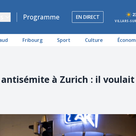
2
s
Programme
EN DIRECT
VILLARS-SU
aud
Fribourg
Sport
Culture
Économ
ntisémite à Zurich : il voulait