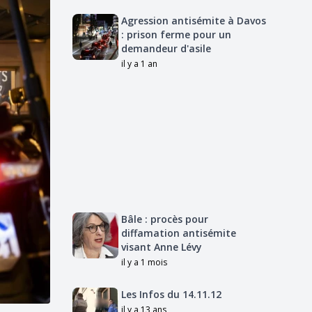
Agression antisémite à Davos
: prison ferme pour un
demandeur d'asile
il y a 1 an
Bâle : procès pour
diffamation antisémite
visant Anne Lévy
il y a 1 mois
Les Infos du 14.11.12
il y a 13 ans