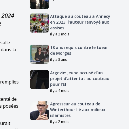
s 2024
Attaque au couteau à Annecy
en 2023: l'auteur renvoyé aux
e
assises
il y a 2 mois
salle
18 ans requis contre le tueur
 dans la
de Morges
il y a 3 ans
Argovie: jeune accusé d'un
projet d'attentat au couteau
 remplies
pour l'EI
il y a 4 mois
ntenté de
Agresseur au couteau de
ns posées
Winterthour lié aux milieux
islamistes
il y a 2 mois
urait