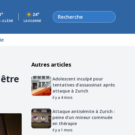
Rechercher
3°
24°
R-GLÂNE
LAUSANNE
ie
Autres articles
 être
Adolescent inculpé pour
tentatives d'assassinat après
attaque à Zurich
il y a 4 mois
Attaque antisémite à Zurich :
peine d'un mineur commuée
en thérapie
il y a 1 mois