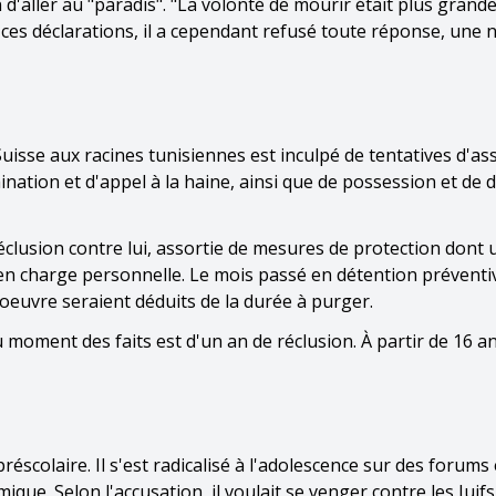
n d'aller au "paradis". "La volonté de mourir était plus grande
ur ces déclarations, il a cependant refusé toute réponse, une 
isse aux racines tunisiennes est inculpé de tentatives d'as
ination et d'appel à la haine, ainsi que de possession et de d
éclusion contre lui, assortie de mesures de protection dont 
en charge personnelle. Le mois passé en détention préventiv
oeuvre seraient déduits de la durée à purger.
oment des faits est d'un an de réclusion. À partir de 16 an
éscolaire. Il s'est radicalisé à l'adolescence sur des forums 
ique. Selon l'accusation, il voulait se venger contre les Juif