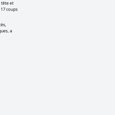
 tête et
e 17 coups
cès,
ques, a