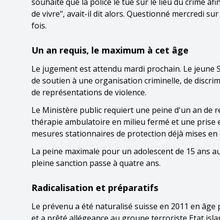
souhaité que la police le tue sur le lieu du crime afi
de vivre", avait-il dit alors. Questionné mercredi s
fois.
Un an requis, le maximum à cet âge
Le jugement est attendu mardi prochain. Le jeune Su
de soutien à une organisation criminelle, de discrim
de représentations de violence.
Le Ministère public requiert une peine d'un an de r
thérapie ambulatoire en milieu fermé et une prise 
mesures stationnaires de protection déjà mises en 
La peine maximale pour un adolescent de 15 ans au m
pleine sanction passe à quatre ans.
Radicalisation et préparatifs
Le prévenu a été naturalisé suisse en 2011 en âge pr
et a prêté allégeance au groupe terroriste Etat islam