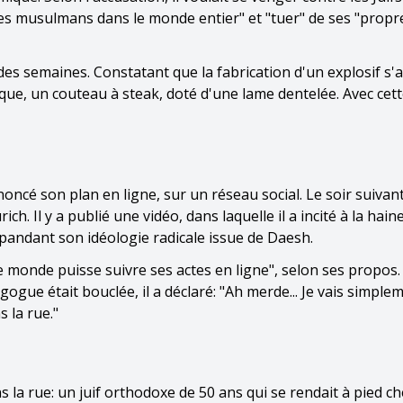
des musulmans dans le monde entier" et "tuer" de ses "propr
es semaines. Constatant que la fabrication d'un explosif s'a
ttaque, un couteau à steak, doté d'une lame dentelée. Avec cett
noncé son plan en ligne, sur un réseau social. Le soir suivant
h. Il y a publié une vidéo, dans laquelle il a incité à la haine
répandant son idéologie radicale issue de Daesh.
le monde puisse suivre ses actes en ligne", selon ses propos.
ogue était bouclée, il a déclaré: "Ah merde... Je vais simple
 la rue."
s la rue: un juif orthodoxe de 50 ans qui se rendait à pied ch