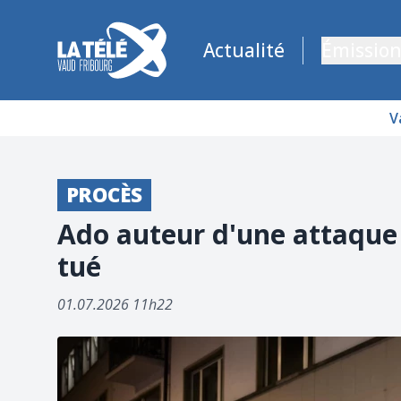
La Télé - Télévision régionale Vaud et Fribourg
Actualité
Émission
V
PROCÈS
Ado auteur d'une attaque a
tué
01.07.2026 11h22