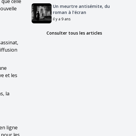
 que celle
Un meurtre antisémite, du
nouvelle
roman à l’écran
il y a 9 ans
Consulter tous les articles
sassinat,
iffusion
une
e et les
s, la
en ligne
s pour les