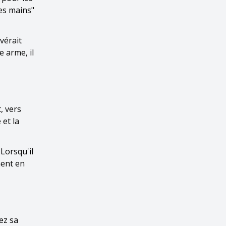
es mains"
vérait
e arme, il
, vers
 et la
 Lorsqu'il
ment en
ez sa