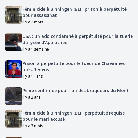
Féminicide à Binningen (BL) : prison à perpétuité
pour assassinat
il y a 2 mois
USA : un ado condamné à perpétuité pour la tuerie
du lycée d’Apalachee
il y a 1 semaine
Prison à perpétuité pour le tueur de Chavannes-
près-Renens
il y a 11 ans
Peine confirmée pour l'un des braqueurs du Mont
il y a 2 ans
Féminicide à Binningen (BL) : perpétuité requise
pour le mari accusé
il y a 3 mois