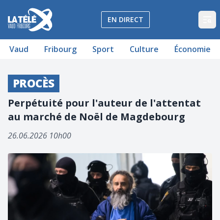
La Télé - Télévision régionale Vaud et Fribourg
EN DIRECT
Op
Vaud
Fribourg
Sport
Culture
Économie
PROCÈS
Perpétuité pour l'auteur de l'attentat
au marché de Noël de Magdebourg
26.06.2026 10h00