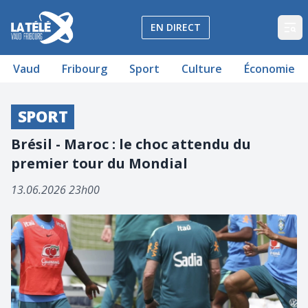
La Télé - Télévision régionale Vaud et Fribourg
EN DIRECT
Op
Vaud
Fribourg
Sport
Culture
Économie
SPORT
Brésil - Maroc : le choc attendu du
premier tour du Mondial
13.06.2026 23h00