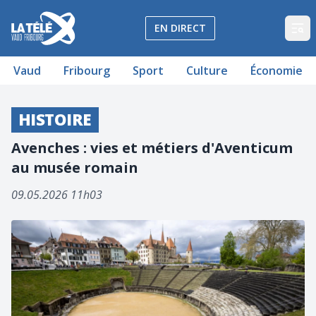
La Télé - Télévision régionale Vaud et Fribourg
EN DIRECT
Op
Vaud
Fribourg
Sport
Culture
Économie
HISTOIRE
Avenches : vies et métiers d'Aventicum
au musée romain
09.05.2026 11h03