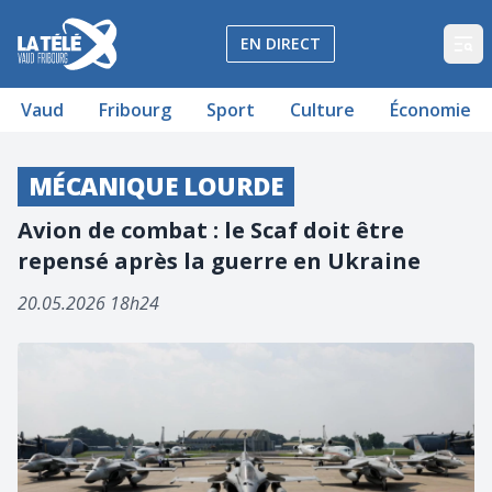
La Télé - Télévision régionale Vaud et Fribourg
EN DIRECT
Op
Vaud
Fribourg
Sport
Culture
Économie
MÉCANIQUE LOURDE
Avion de combat : le Scaf doit être
repensé après la guerre en Ukraine
20.05.2026 18h24