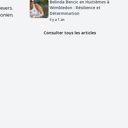
Belinda Bencic en Huitièmes à
revers.
Wimbledon : Résilience et
Détermination
donien.
il y a 1 an
Consulter tous les articles