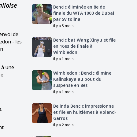
alloise
Bencic éliminée en 8e de
finale du WTA 1000 de Dubaï
par Svitolina
il y a 5 mois
envoi de
Bencic bat Wang Xinyu et file
edon - les
en 16es de finale à
on
Wimbledon
il y a 1 mois
e à une
Wimbledon : Bencic élimine
re
Kalinskaya au bout du
suspense en 8es
il y a 1 mois
Belinda Bencic impressionne
e,
et file en huitièmes à Roland-
Garros
il y a 2 mois
nt