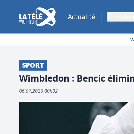
La Télé - Télévision régionale Vaud et Fribourg
Actualité
Émission
V
SPORT
Wimbledon : Bencic éliminé
06.07.2026 00h02