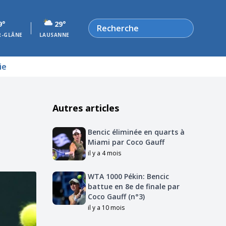
Rechercher
9°
29°
R-GLÂNE
LAUSANNE
ie
Autres articles
Bencic éliminée en quarts à
Miami par Coco Gauff
il y a 4 mois
WTA 1000 Pékin: Bencic
battue en 8e de finale par
Coco Gauff (n°3)
il y a 10 mois