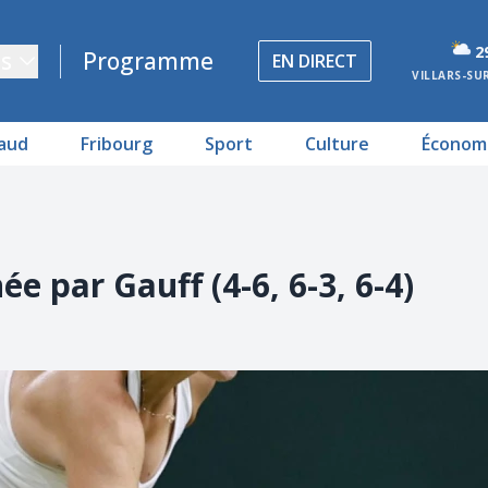
2
s
Programme
EN DIRECT
VILLARS-SU
aud
Fribourg
Sport
Culture
Économ
e par Gauff (4-6, 6-3, 6-4)