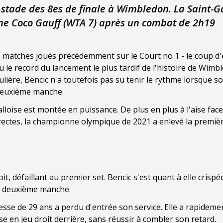
u stade des 8es de finale à Wimbledon. La Saint-G
caine Coco Gauff (WTA 7) après un combat de 2h19
s matches joués précédemment sur le Court no 1 - le coup d'
tu le record du lancement le plus tardif de l'histoire de Wimbl
lière, Bencic n'a toutefois pas su tenir le rythme lorsque s
 deuxième manche.
loise est montée en puissance. De plus en plus à l'aise fac
ectes, la championne olympique de 2021 a enlevé la premiè
it, défaillant au premier set. Bencic s'est quant à elle crispé
la deuxième manche.
sesse de 29 ans a perdu d'entrée son service. Elle a rapideme
se en jeu droit derrière, sans réussir à combler son retard.