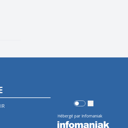
E
Use setting
IR
Hébergé par Infomaniak