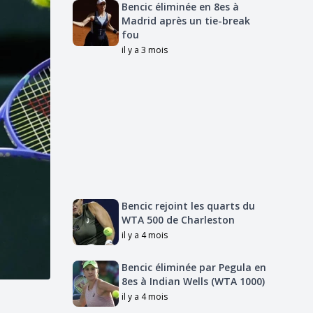
Bencic éliminée en 8es à
Madrid après un tie-break
fou
il y a 3 mois
Bencic rejoint les quarts du
WTA 500 de Charleston
il y a 4 mois
Bencic éliminée par Pegula en
8es à Indian Wells (WTA 1000)
il y a 4 mois