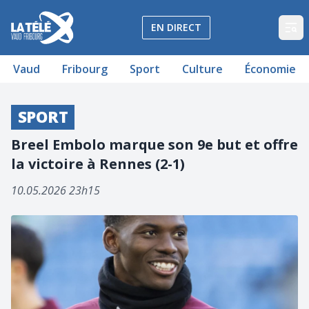
La Télé - Télévision régionale Vaud et Fribourg
EN DIRECT
Op
Vaud
Fribourg
Sport
Culture
Économie
SPORT
Breel Embolo marque son 9e but et offre
la victoire à Rennes (2-1)
10.05.2026 23h15