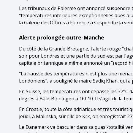
Les tribunaux de Palerme ont annoncé suspendre to
"températures intérieures exceptionnelles dues à 
la Galerie des Offices à Florence à suspendre la vent
Alerte prolongée outre-Manche
Du côté de la Grande-Bretagne, l'alerte rouge "cha
soir pour Londres et une partie du sud-est par l'a
capitale britannique a même annoncé un "record his
"La hausse des températures n'est plus une menace f
Londoniens", a souligné le maire Sadiq Khan, qui a p
En Suisse, les températures ont dépassé les 37°C d
degrés à Bâle-Binningen à 16h10. Il s'agit de la tem
En Croatie, toute la côte adriatique et très tourist
jeudi, à Malinska, sur l'île de Krk, on enregistrait 2
Le Danemark va basculer dans sa quasi-totalité vend