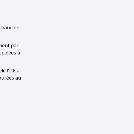
 chaud en
ment par
ppelées à
lé l'UE à
taurées au