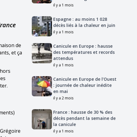
il y a 1 mois
Espagne : au moins 1 028
France
décès liés à la chaleur en juin
il y a 1 mois
 maison de
Canicule en Europe : hausse
ants, et ça
des températures et records
attendus
il y a 1 mois
(hors
des
Canicule en Europe de l'Ouest
ter.
: journée de chaleur inédite
en mai
il y a 2 mois
ements)
France : hausse de 30 % des
décès pendant la semaine de
la canicule
 Grégoire
il y a 1 mois