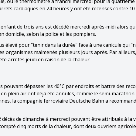
ale, où le thermomètre a franchi mercredi pour la quatrième 
5 arrêts cardiaques en 24 heures y ont été recensés contre 10
enfant de trois ans est décédé mercredi après-midi alors qu'
 domicile, selon la police et les pompiers.
s élevé pour "tenir dans la durée" face à une canicule qui "ne
r les organismes malmenés plusieurs jours après. Par ailleurs
té arrêtés jeudi en raison de la chaleur.
es pouvant dépasser les 40°C par endroits et battre des rec
s en plein air ont déjà été annulés, comme le semi-marathon
s, la compagnie ferroviaire Deutsche Bahn a recommand
2 décès de dimanche à mercredi pouvant être attribués à la 
a compté cinq morts de la chaleur, dont deux ouvriers agricol