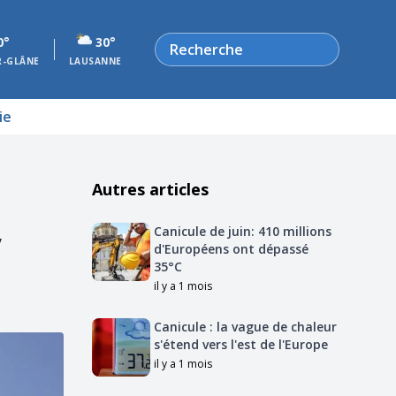
Rechercher
0°
30°
R-GLÂNE
LAUSANNE
ie
Autres articles
,
Canicule de juin: 410 millions
d'Européens ont dépassé
35°C
il y a 1 mois
Canicule : la vague de chaleur
s'étend vers l'est de l'Europe
il y a 1 mois