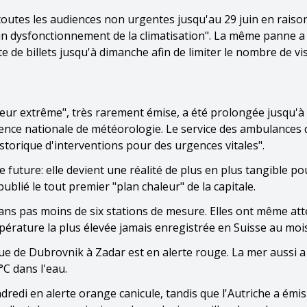
utes les audiences non urgentes jusqu'au 29 juin en raiso
un dysfonctionnement de la climatisation". La même panne 
e de billets jusqu'à dimanche afin de limiter le nombre de vis
leur extrême", très rarement émise, a été prolongée jusqu'à
gence nationale de météorologie. Le service des ambulances 
torique d'interventions pour des urgences vitales".
uture: elle devient une réalité de plus en plus tangible po
ublié le tout premier "plan chaleur" de la capitale.
ans pas moins de six stations de mesure. Elles ont même att
pérature la plus élevée jamais enregistrée en Suisse au mois
ique de Dubrovnik à Zadar est en alerte rouge. La mer aussi a
7°C dans l'eau.
redi en alerte orange canicule, tandis que l'Autriche a émis 