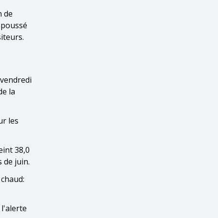
n de
a poussé
iteurs.
 vendredi
de la
ur les
eint 38,0
 de juin.
 chaud:
l'alerte