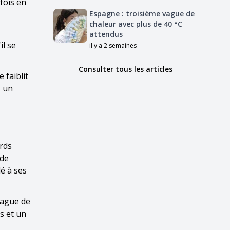
fois en
Espagne : troisième vague de
chaleur avec plus de 40 °C
attendus
il se
il y a 2 semaines
Consulter tous les articles
 faiblit
, un
ords
 de
é à ses
vague de
es et un