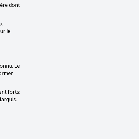
mère dont
ux
ur le
connu. Le
former
nt forts:
Marquis.