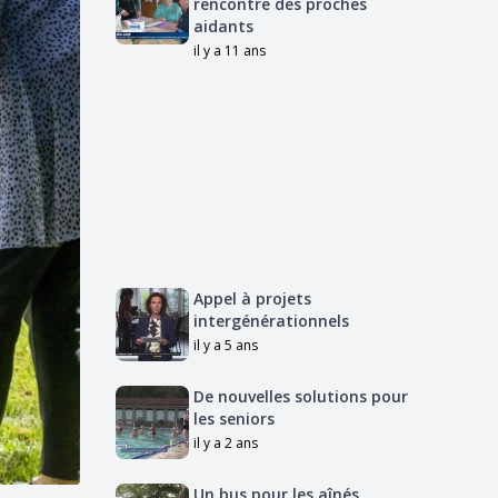
rencontre des proches
aidants
il y a 11 ans
Appel à projets
intergénérationnels
il y a 5 ans
De nouvelles solutions pour
les seniors
il y a 2 ans
Un bus pour les aînés