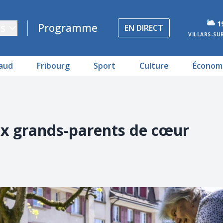
1
s
Programme
EN DIRECT
VILLARS-SU
aud
Fribourg
Sport
Culture
Économ
ux grands-parents de cœur