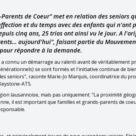
-Parents de Coeur" met en relation des seniors q
ffection et du temps avec des enfants qui n'ont 
uis cinq ans, 25 trios ont ainsi vu le jour. A l'or
rents... aujourd'hui", faisant partie du Mouvemen
s pour répondre à la demande.
et a connu un démarrage au ralenti avant de véritablement p
générationnels) se sont formés et l'initiative continue de bien
r les seniors", raconte Marie-Jo Marquis, coordinatrice du pro
Keystone-ATS.
égion lausannoise, mais pas uniquement. "La proximité géo
tionne, il est important que familles et grands-parents de coe
responsable.