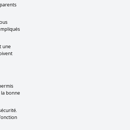
 parents
nous
 impliqués
t une
oivent
 permis
e la bonne
écurité.
fonction