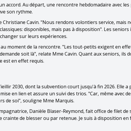
un accord. Au départ, une rencontre hebdomadaire avec les
uve son rythme.
 Christiane Cavin. "Nous rendons volontiers service, mais 
assiques: disponibles, mais pas à disposition". Les seniors
échanger sur leurs expériences.
s au moment de la rencontre. "Les tout-petits exigent en effe
 demande soit là", relate Mme Cavin. Quant aux seniors, ils d
e est en effet requis.
llir 2030, dont la subvention court jusqu'à fin 2026. Elle a
ise en lien et assure un suivi des trios. "Car, même avec d
urs de soi", souligne Mme Marquis.
pagnatrice, Danièle Blaser-Reymond, fait office de filet de s
 crainte de blesser ou par retenue. Je suis à disposition en 