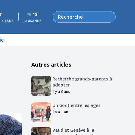
Rechercher
9°
18°
R-GLÂNE
LAUSANNE
ie
Autres articles
Recherche grands-parents à
adopter
il y a 3 ans
Un pont entre les âges
il y a 1 an
Vaud et Genève à la