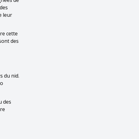
ignées de
 des
e leur
re cette
sont des
s du nid.
lo
u des
ire