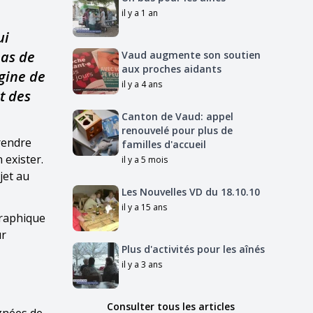
il y a 1 an
ui
pas de
Vaud augmente son soutien
aux proches aidants
igine de
il y a 4 ans
t des
Canton de Vaud: appel
renouvelé pour plus de
rendre
familles d'accueil
 exister.
il y a 5 mois
jet au
Les Nouvelles VD du 18.10.10
il y a 15 ans
graphique
ur
Plus d'activités pour les aînés
il y a 3 ans
Consulter tous les articles