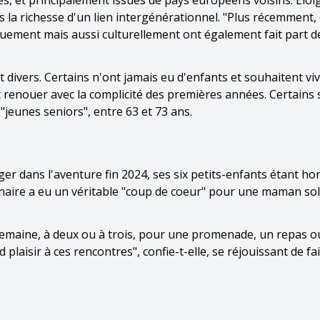
es, et principalement issues de pays européens voisins. Elo
ts la richesse d'un lien intergénérationnel. "Plus récemment,
uement mais aussi culturellement ont également fait part d
t divers. Certains n'ont jamais eu d'enfants et souhaitent viv
t renouer avec la complicité des premières années. Certains 
"jeunes seniors", entre 63 et 73 ans.
ger dans l'aventure fin 2024, ses six petits-enfants étant hor
génaire a eu un véritable "coup de coeur" pour une maman so
 semaine, à deux ou à trois, pour une promenade, un repas o
d plaisir à ces rencontres", confie-t-elle, se réjouissant de fa