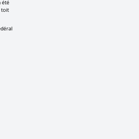
a été
toit
édéral