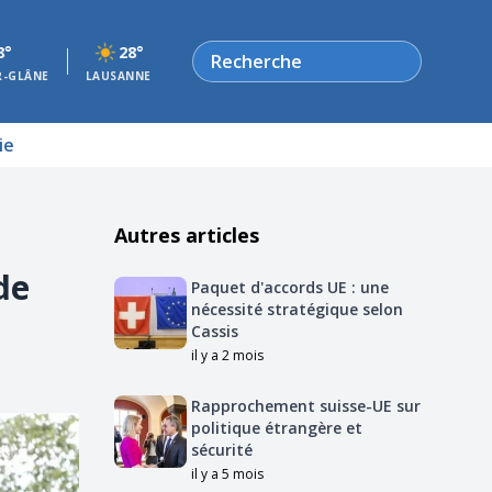
Rechercher
8°
28°
R-GLÂNE
LAUSANNE
ie
Autres articles
de
Paquet d'accords UE : une
nécessité stratégique selon
Cassis
il y a 2 mois
Rapprochement suisse-UE sur
politique étrangère et
sécurité
il y a 5 mois