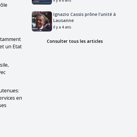
il y a 8 ans
rôle
Ignazio Cassis prône l'unité à
Lausanne
il y a 4 ans
notamment
Consulter tous les articles
et un Etat
sile,
vec
outenues:
ervices en
ses