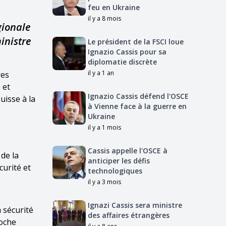
feu en Ukraine
il y a 8 mois
gionale
inistre
Le président de la FSCI loue
Ignazio Cassis pour sa
diplomatie discrète
il y a 1 an
res
 et
Ignazio Cassis défend l'OSCE
uisse à la
à Vienne face à la guerre en
Ukraine
il y a 1 mois
Cassis appelle l'OSCE à
de la
anticiper les défis
curité et
technologiques
il y a 3 mois
Ignazi Cassis sera ministre
 sécurité
des affaires étrangères
roche