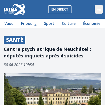
La Télé - Télévision régionale Vaud et Fribourg
EN DIRECT
Op
Vaud
Fribourg
Sport
Culture
Économie
SANTÉ
Centre psychiatrique de Neuchâtel :
députés inquiets après 4 suicides
30.06.2026 10h54