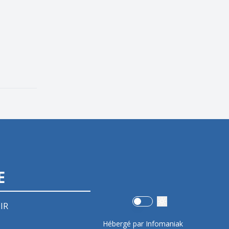
E
Use setting
IR
Hébergé par Infomaniak