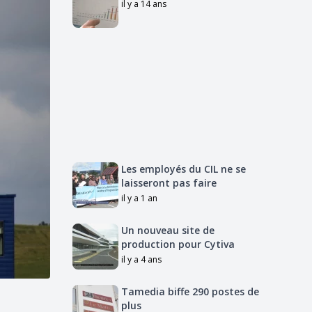
il y a 14 ans
Les employés du CIL ne se
laisseront pas faire
il y a 1 an
Un nouveau site de
production pour Cytiva
il y a 4 ans
Tamedia biffe 290 postes de
plus