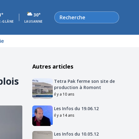
Rechercher
1°
30°
R-GLÂNE
LAUSANNE
ie
Autres articles
plois
Tetra Pak ferme son site de
production à Romont
il y a 10 ans
Les Infos du 19.06.12
il y a 14 ans
Les Infos du 10.05.12