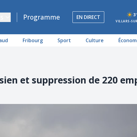
3
s
Programme
EN DIRECT
VILLARS-SU
aud
Fribourg
Sport
Culture
Économ
nisien et suppression de 220 em