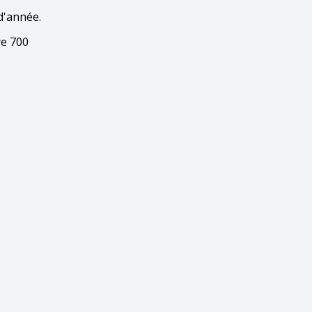
d'année.
re 700