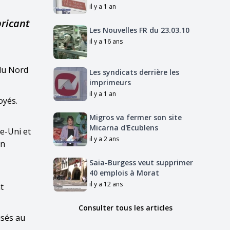
il y a 1 an
bricant
Les Nouvelles FR du 23.03.10
il y a 16 ans
 du Nord
Les syndicats derrière les
imprimeurs
il y a 1 an
oyés.
Migros va fermer son site
Micarna d'Ecublens
e-Uni et
il y a 2 ans
en
Saia-Burgess veut supprimer
40 emplois à Morat
il y a 12 ans
t
Consulter tous les articles
isés au