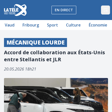
La Télé - Télévision régionale Vaud et Fribourg
EN DIRECT
Op
Vaud
Fribourg
Sport
Culture
Économie
MÉCANIQUE LOURDE
Accord de collaboration aux États-Unis
entre Stellantis et JLR
20.05.2026 18h21