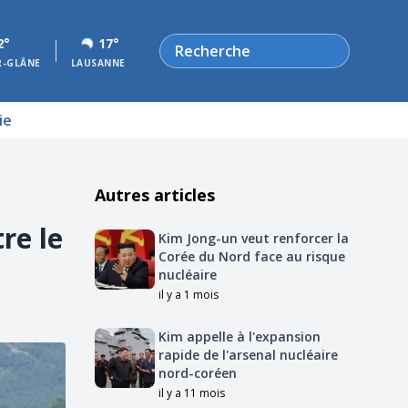
Rechercher
2°
17°
R-GLÂNE
LAUSANNE
ie
Autres articles
re le
Kim Jong-un veut renforcer la
Corée du Nord face au risque
nucléaire
il y a 1 mois
Kim appelle à l'expansion
rapide de l'arsenal nucléaire
nord-coréen
il y a 11 mois