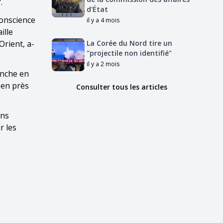
.
d'État
conscience
il y a 4 mois
ille
Orient, a-
La Corée du Nord tire un
"projectile non identifié"
il y a 2 mois
anche en
 en près
Consulter tous les articles
ons
r les