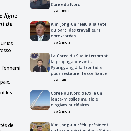
Corée du Nord
il y a 1 mois
e ligne
nt de
Kim Jong-un réélu à la tête
du parti des travailleurs
nord-coréen
il y a 5 mois
ur les
presse
La Corée du Sud interrompt
la propagande anti-
e l'ennemi
Pyongyang à la frontière
pour restaurer la confiance
il y a 1 an
paix.
nt les
Corée du Nord dévoile un
lance-missiles multiple
d'ogives nucléaires
il y a 5 mois
ités de
Kim Jong-un réélu président
de la commission des affaires