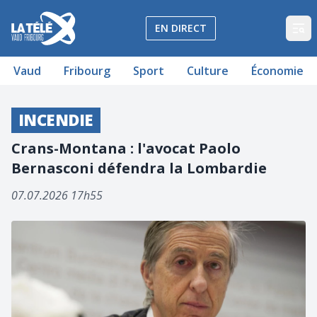
La Télé - Télévision régionale Vaud et Fribourg
EN DIRECT
Op
Vaud
Fribourg
Sport
Culture
Économie
INCENDIE
Crans-Montana : l'avocat Paolo
Bernasconi défendra la Lombardie
07.07.2026 17h55