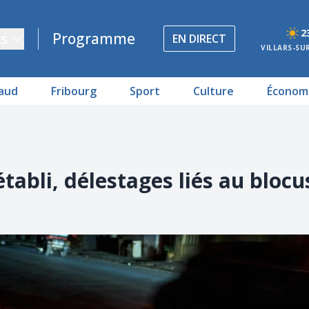
2
s
Programme
EN DIRECT
VILLARS-SU
aud
Fribourg
Sport
Culture
Économ
établi, délestages liés au blocu