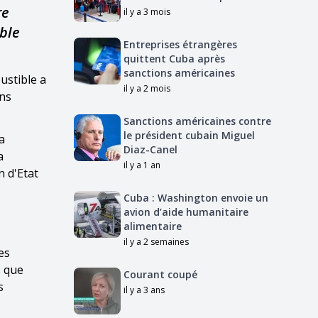
re
il y a 3 mois
ible
Entreprises étrangères
quittent Cuba après
sanctions américaines
ustible a
il y a 2 mois
ans
Sanctions américaines contre
le président cubain Miguel
a
Diaz-Canel
a
il y a 1 an
n d'Etat
Cuba : Washington envoie un
avion d’aide humanitaire
alimentaire
il y a 2 semaines
es
s que
Courant coupé
s
il y a 3 ans