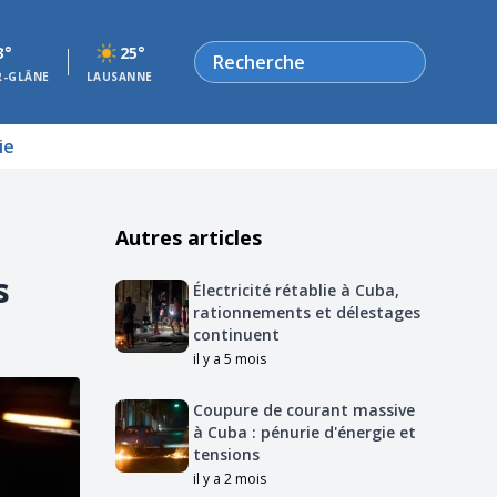
Rechercher
3°
25°
R-GLÂNE
LAUSANNE
ie
Autres articles
s
Électricité rétablie à Cuba,
rationnements et délestages
continuent
il y a 5 mois
Coupure de courant massive
à Cuba : pénurie d'énergie et
tensions
il y a 2 mois