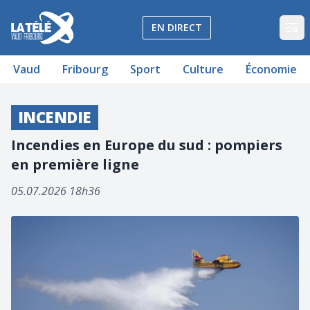
La Télé - Télévision régionale Vaud et Fribourg
EN DIRECT
Op
Vaud
Fribourg
Sport
Culture
Économie
INCENDIE
Incendies en Europe du sud : pompiers
en première ligne
05.07.2026 18h36