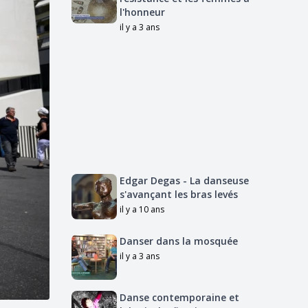
l'honneur
il y a 3 ans
Edgar Degas - La danseuse
s'avançant les bras levés
il y a 10 ans
Danser dans la mosquée
il y a 3 ans
Danse contemporaine et