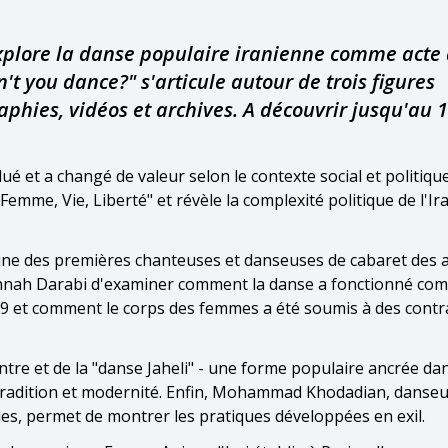
explore la danse populaire iranienne comme acte
't you dance?" s'articule autour de trois figures
phies, vidéos et archives. A découvrir jusqu'au 
é et a changé de valeur selon le contexte social et politiqu
emme, Vie, Liberté" et révèle la complexité politique de l'Ir
 une des premières chanteuses et danseuses de cabaret des
annah Darabi d'examiner comment la danse a fonctionné com
9 et comment le corps des femmes a été soumis à des contr
ntre et de la "danse Jaheli" - une forme populaire ancrée dan
e tradition et modernité. Enfin, Mohammad Khodadian, danseu
es, permet de montrer les pratiques développées en exil.