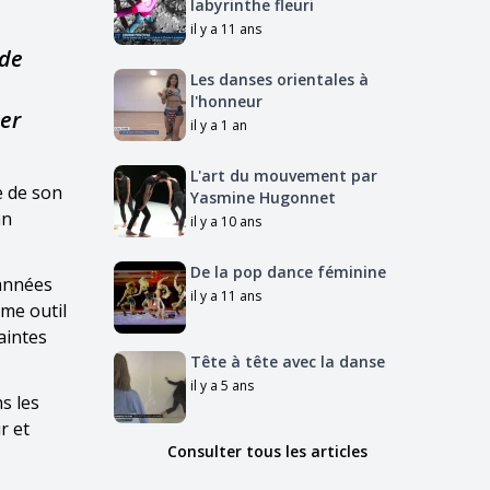
labyrinthe fleuri
il y a 11 ans
 de
Les danses orientales à
l'honneur
1er
il y a 1 an
L'art du mouvement par
e de son
Yasmine Hugonnet
an
il y a 10 ans
De la pop dance féminine
 années
il y a 11 ans
me outil
aintes
Tête à tête avec la danse
il y a 5 ans
s les
r et
Consulter tous les articles