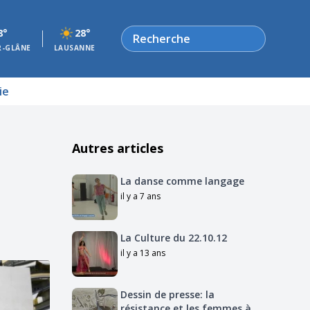
Rechercher
8°
28°
R-GLÂNE
LAUSANNE
ie
Autres articles
La danse comme langage
il y a 7 ans
La Culture du 22.10.12
il y a 13 ans
Dessin de presse: la
résistance et les femmes à