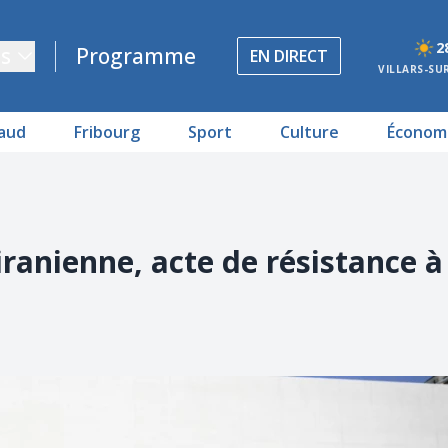
2
s
Programme
EN DIRECT
VILLARS-SU
aud
Fribourg
Sport
Culture
Économ
ranienne, acte de résistance à