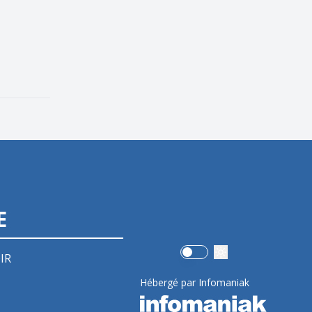
E
Use setting
IR
Hébergé par Infomaniak