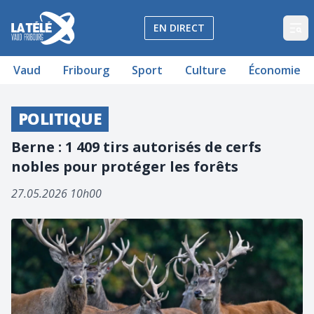
La Télé - Télévision régionale Vaud et Fribourg
EN DIRECT
Op
Vaud
Fribourg
Sport
Culture
Économie
POLITIQUE
Berne : 1 409 tirs autorisés de cerfs
nobles pour protéger les forêts
27.05.2026 10h00