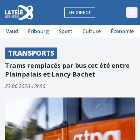
La Télé - Télévision régionale Vaud et Fribourg
EN DIRECT
Op
Vaud
Fribourg
Sport
Culture
Économie
TRANSPORTS
Trams remplacés par bus cet été entre
Plainpalais et Lancy-Bachet
23.06.2026 13h56