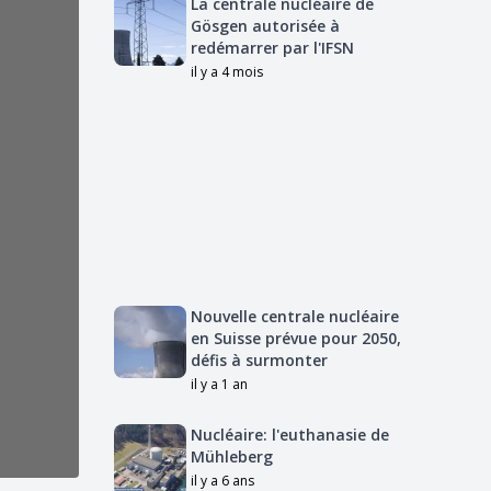
La centrale nucléaire de
Gösgen autorisée à
redémarrer par l'IFSN
il y a 4 mois
Nouvelle centrale nucléaire
en Suisse prévue pour 2050,
défis à surmonter
il y a 1 an
Nucléaire: l'euthanasie de
Mühleberg
il y a 6 ans