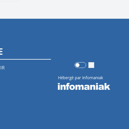
E
Use setting
IR
Hébergé par Infomaniak