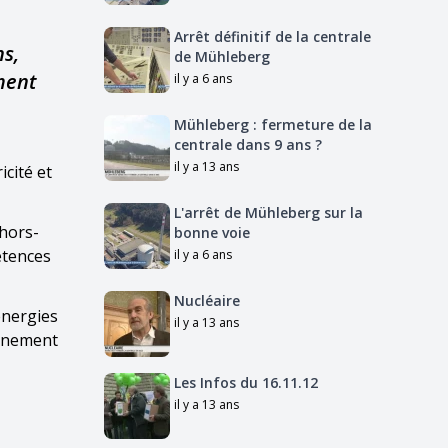
Arrêt définitif de la centrale
ns,
de Mühleberg
ment
il y a 6 ans
Mühleberg : fermeture de la
centrale dans 9 ans ?
il y a 13 ans
icité et
L'arrêt de Mühleberg sur la
 hors-
bonne voie
étences
il y a 6 ans
Nucléaire
énergies
il y a 13 ans
onnement
Les Infos du 16.11.12
il y a 13 ans