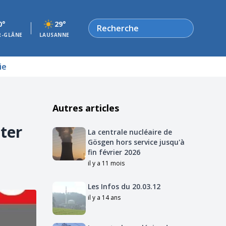
Rechercher
0°
29°
R-GLÂNE
LAUSANNE
ie
Autres articles
ster
La centrale nucléaire de
Gösgen hors service jusqu'à
fin février 2026
il y a 11 mois
Les Infos du 20.03.12
il y a 14 ans