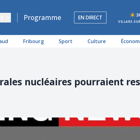
3
s
Programme
EN DIRECT
VILLARS-SU
aud
Fribourg
Sport
Culture
Économ
rales nucléaires pourraient re