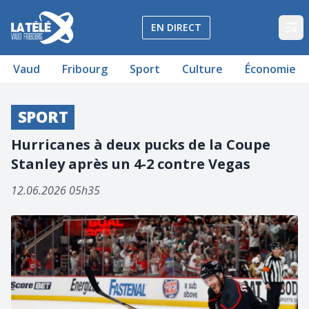
La Télé - Télévision régionale Vaud et Fribourg
EN DIRECT
Op
Vaud
Fribourg
Sport
Culture
Économie
SPORT
Hurricanes à deux pucks de la Coupe
Stanley après un 4-2 contre Vegas
12.06.2026 05h35