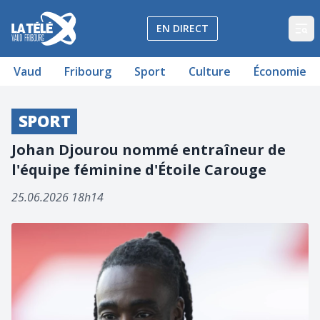
La Télé - Télévision régionale Vaud et Fribourg
EN DIRECT
Op
Vaud
Fribourg
Sport
Culture
Économie
SPORT
Johan Djourou nommé entraîneur de
l'équipe féminine d'Étoile Carouge
25.06.2026 18h14