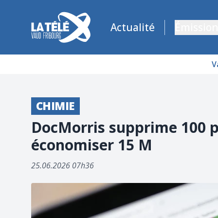
La Télé - Télévision régionale Vaud et Fribourg
Actualité
Émission
V
CHIMIE
DocMorris supprime 100 po
économiser 15 M
25.06.2026 07h36