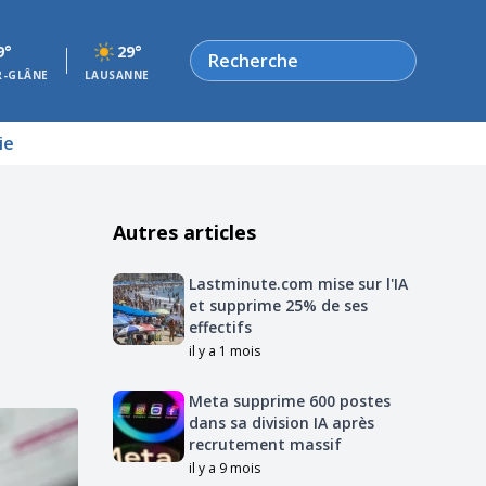
Rechercher
9°
29°
R-GLÂNE
LAUSANNE
ie
Autres articles
Lastminute.com mise sur l'IA
et supprime 25% de ses
effectifs
il y a 1 mois
Meta supprime 600 postes
dans sa division IA après
recrutement massif
il y a 9 mois