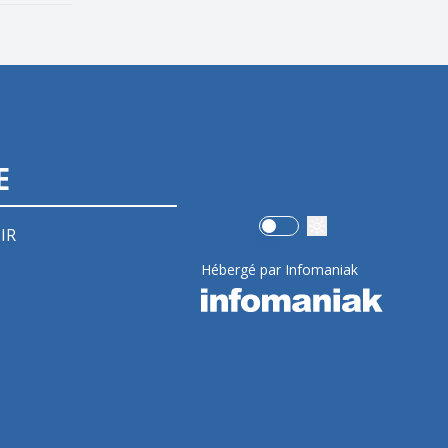
E
Use setting
IR
Hébergé par Infomaniak