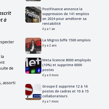
PostFinance annonce la
nscrit
suppression de 141 emplois
en 2024 pour améliorer sa
nt à
rentabilité
il y a 1 an
La Migros biffe 1500 emplois
especter
il y a 2 ans
 la
Meta licencie 8000 employés
ont
(10%) et supprime 6000
suite de
postes
il y a 3 mois
, assorti
Groupe E supprime 12 à 16
postes de cadres et 10 à 15
collaborateurs
il y a 1 mois