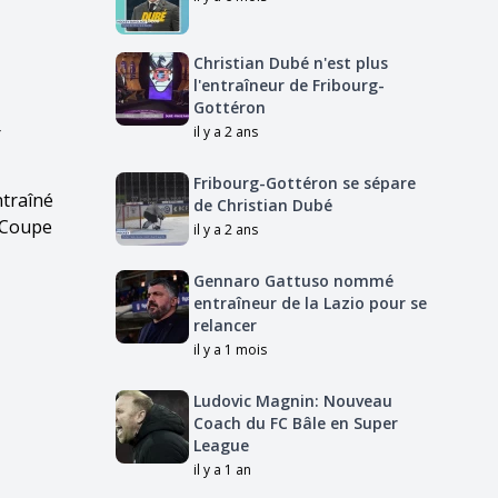
Christian Dubé n'est plus
l'entraîneur de Fribourg-
Gottéron
r
il y a 2 ans
Fribourg-Gottéron se sépare
ntraîné
de Christian Dubé
a Coupe
il y a 2 ans
Gennaro Gattuso nommé
entraîneur de la Lazio pour se
relancer
il y a 1 mois
Ludovic Magnin: Nouveau
Coach du FC Bâle en Super
League
il y a 1 an