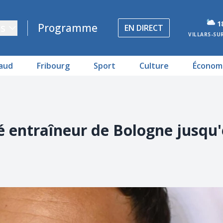
1
s
Programme
EN DIRECT
VILLARS-SU
aud
Fribourg
Sport
Culture
Économ
entraîneur de Bologne jusqu