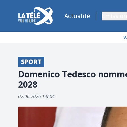
La Télé - Télévision régionale Vaud et Fribourg
Actualité
Émission
V
SPORT
Domenico Tedesco nommé 
2028
02.06.2026 14h04