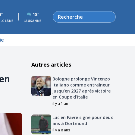
Rechercher
8°
18°
R-GLÂNE
LAUSANNE
ie
Autres articles
'en
Bologne prolonge Vincenzo
Italiano comme entraîneur
jusqu’en 2027 après victoire
en Coupe d’Italie
il y a 1 an
Lucien Favre signe pour deux
ans à Dortmund
il y a 8 ans