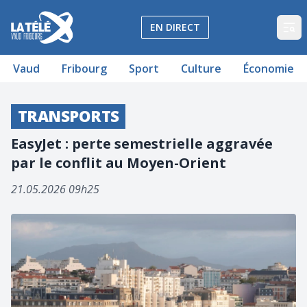
La Télé - Télévision régionale Vaud et Fribourg
EN DIRECT
Op
Vaud
Fribourg
Sport
Culture
Économie
TRANSPORTS
EasyJet : perte semestrielle aggravée
par le conflit au Moyen-Orient
21.05.2026 09h25