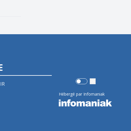
E
Use setting
IR
Hébergé par Infomaniak