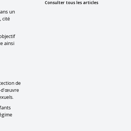
Consulter tous les articles
dans un
 cité
objectif
e ainsi
tection de
n-d'œuvre
exuels.
fants
régime