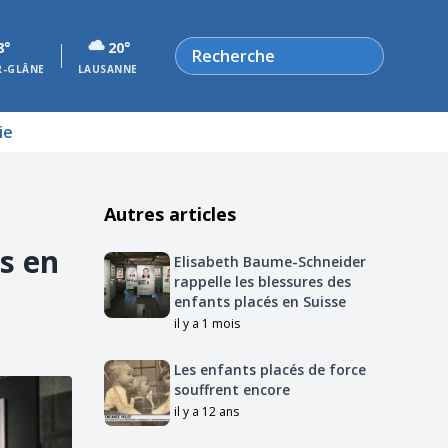
Rechercher
8°
20°
R-GLÂNE
LAUSANNE
ie
Autres articles
s en
Elisabeth Baume-Schneider
rappelle les blessures des
enfants placés en Suisse
il y a 1 mois
Les enfants placés de force
souffrent encore
il y a 12 ans