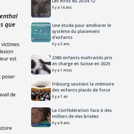
Les Infos du 20.04.12
il y a 14 ans
genthal
es que
Une étude pour améliorer le
système du placement
d'enfants
 victimes
il y a 2 ans
lexion
2380 enfants maltraités pris
leur est
en charge en Suisse en 2025
il y a 1 mois
t poser
Fribourg soutient la mémoire
des enfants placés de force
avail de
il y a 1 an
La Confédération face à des
milliers de vies brisées
il y a 9 ans
stoire