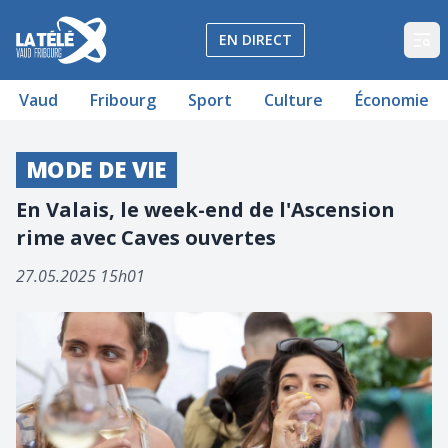
La Télé - Télévision régionale Vaud et Fribourg
EN DIRECT
Op
Vaud
Fribourg
Sport
Culture
Économie
MODE DE VIE
En Valais, le week-end de l'Ascension
rime avec Caves ouvertes
27.05.2025 15h01